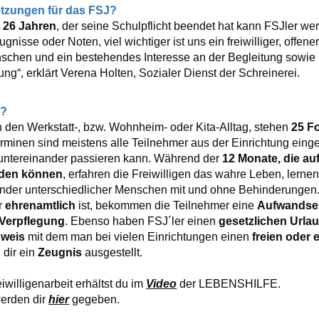
etzungen für das FSJ?
 26 Jahren
, der seine Schulpflicht beendet hat kann FSJler we
gnisse oder Noten, viel wichtiger ist uns ein freiwilliger, offene
chen und ein bestehendes Interesse an der Begleitung sowie 
g“, erklärt Verena Holten, Sozialer Dienst der Schreinerei.
n?
 den Werkstatt-, bzw. Wohnheim- oder Kita-Alltag, stehen
25 Fo
rminen sind meistens alle Teilnehmer aus der Einrichtung eing
untereinander passieren kann. Während der
12 Monate, die au
rden können
, erfahren die Freiwilligen das wahre Leben, lernen
nder unterschiedlicher Menschen mit und ohne Behinderungen
hr
ehrenamtlich
ist, bekommen die Teilnehmer eine
Aufwandse
Verpflegung
. Ebenso haben FSJ´ler einen
gesetzlichen Url
weis
mit dem man bei vielen Einrichtungen einen
freien oder 
 dir ein
Zeugnis
ausgestellt.
eiwilligenarbeit erhältst du im
Video
der LEBENSHILFE.
werden dir
hier
gegeben.